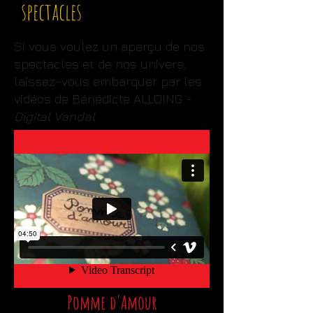
spectacles
Si vous voulez un aperçu de nos
spectacles et de nos univers,
laissez-vous embarquer par les
vidéos de Bénédicte ALLOING -
Digital Vandal
Pomme d'Amour