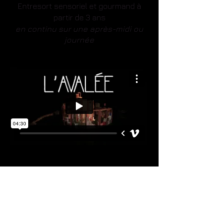
Entresort sensoriel et gourmand à
partir de 3 ans
en continu sur une après-midi ou
journée
L'Avalée
- Extraits
Théâtre conté à partir de 7 ans
Durée du spectacle 50 minutes