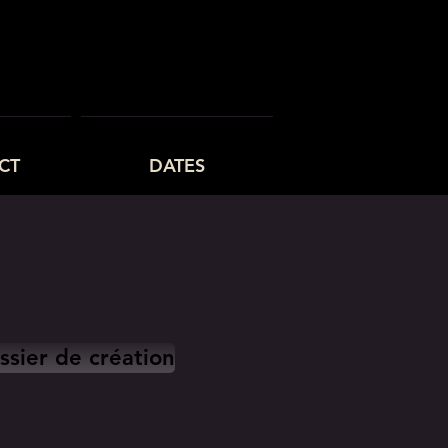
CT
DATES
ssier de création