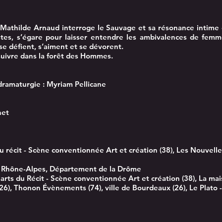
é, Mathilde Arnaud interroge le Sauvage et sa résonance intime
pistes, s’égare pour laisser entendre les ambivalences de fe
se défient, s’aiment et se dévorent.
suivre dans la forêt des Hommes.
amaturgie : Myriam Pellicane
net
 récit - Scène conventionnée Art et création (38), Les Nouvelles
e Rhône-Alpes, Département de la Drôme
 arts du Récit - Scène conventionnée Art et création (38), La ma
(26), Thonon Évènements (74), ville de Bourdeaux (26), Le Plato -