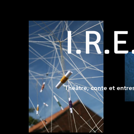
I.R.E
Théâtre, conte et entres