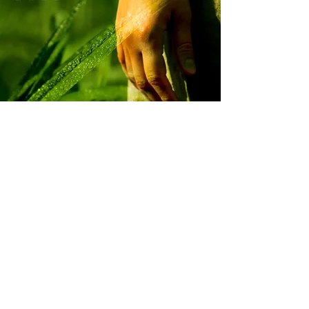
lili -
objet théâtral, sonore et
vidéo d'après Le désespoir tout